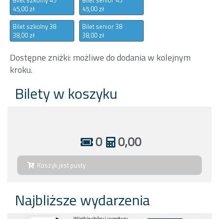
45,00 zł
45,00 zł
Bilet szkolny 38
Bilet senior 38
38,00 zł
38,00 zł
Dostępne zniżki: możliwe do dodania w kolejnym
kroku.
Bilety w koszyku
0
0,00
Koszyk jest pusty
Najbliższe wydarzenia
Wielkie chóry i uwertury