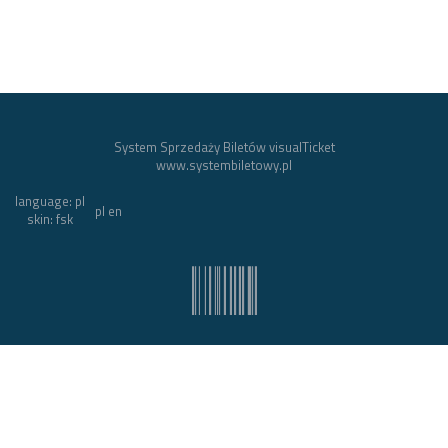
M. stojące
System Sprzedaży Biletów visualTicket
www.systembiletowy.pl
language: pl
I
pl
en
skin: fsk
II
System owner: FILHARMONIA ŚLĄSKA
IM. HENRYKA MIKOŁAJA GÓRECKIEGO
Made with
&
in
Zabrze
©
visualnet.pl