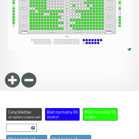
Ceny biletów:
Bilet normalny 65
Bilet normalny 55
do wyboru z planu sali
65,00 zł
55,00 zł
niedostępne
Bilet szkolny 45
Bilet senior 45