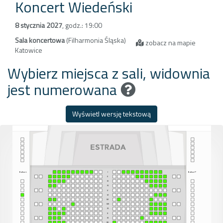
Koncert Wiedeński
8 stycznia 2027
,
godz.: 19:00
Sala koncertowa
(Filharmonia Śląska)
zobacz na mapie
Katowice
Wybierz miejsca z sali, widownia
jest numerowana
Wyświetl wersję tekstową