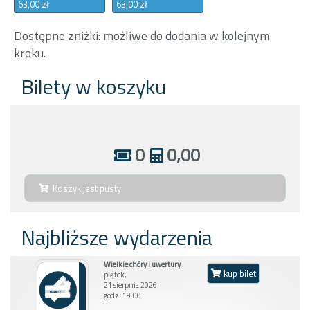
63,00 zł
63,00 zł
Dostępne zniżki: możliwe do dodania w kolejnym
kroku.
Bilety w koszyku
0
0,00
Koszyk jest pusty
Najbliższe wydarzenia
Wielkie chóry i uwertury
kup bilet
piątek,
21 sierpnia 2026
godz. 19:00