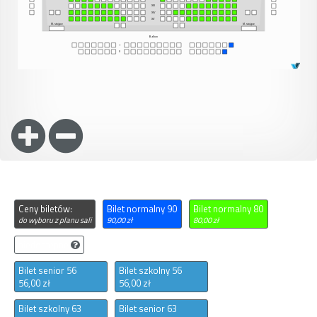
Ceny biletów:
Bilet normalny 90
Bilet normalny 80
do wyboru z planu sali
90,00 zł
80,00 zł
niedostępne
Bilet senior 56
Bilet szkolny 56
56,00 zł
56,00 zł
Bilet szkolny 63
Bilet senior 63