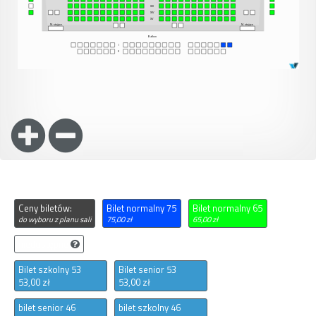
Ceny biletów:
Bilet normalny 75
Bilet normalny 65
do wyboru z planu sali
75,00 zł
65,00 zł
niedostępne
Bilet szkolny 53
Bilet senior 53
53,00 zł
53,00 zł
bilet senior 46
bilet szkolny 46