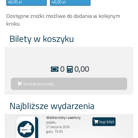
46,00 zł
46,00 zł
Dostępne zniżki: możliwe do dodania w kolejnym
kroku.
Bilety w koszyku
0
0,00
Koszyk jest pusty
Najbliższe wydarzenia
Wielkie chóry i uwertury
kup bilet
piątek,
21 sierpnia 2026
godz. 19:00