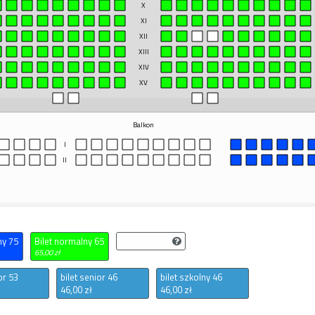
X
XI
XII
XIII
XIV
XV
Balkon
I
II
ny 75
Bilet normalny 65
niedostępne
65,00 zł
or 53
bilet senior 46
bilet szkolny 46
46,00 zł
46,00 zł