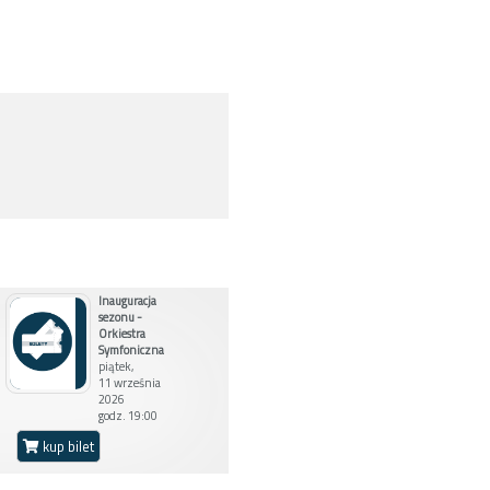
Inauguracja
sezonu -
Orkiestra
Symfoniczna
piątek,
11 września
2026
godz. 19:00
kup bilet