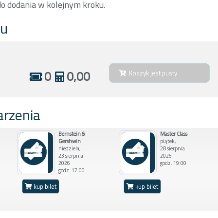
do dodania w kolejnym kroku.
ku
0
0,00
Koszyk jest pusty
arzenia
Bernstein &
Master Class
Gershwin
piątek,
niedziela,
28 sierpnia
23 sierpnia
2026
2026
godz. 19:00
godz. 17:00
kup bilet
kup bilet