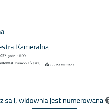
na
estra Kameralna
2027
,
godz.: 18:00
certowa
(Filharmonia Śląska)
zobacz na mapie
 z sali, widownia jest numerowana