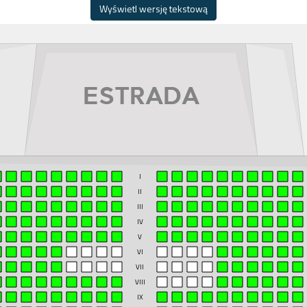
Wyświetl wersję tekstową
I
II
III
IV
V
VI
VII
VIII
IX