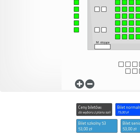
M. stojące
Ceny biletów:
Bilet normal
do wyboru z planu sali
75,00 zł
Bilet szkolny 53
Bilet seni
53,00 zł
53,00 zł