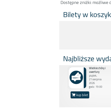
Dostępne zniżki: możliwe 
Bilety w koszy
Najbliższe wyd
Wielkie chóry i
uwertury
piątek,
21 sierpnia
2026
godz. 19:00
kup bilet