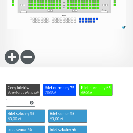
Ceny biletów:
Bilet normalny 75
Bilet normalny 65
do wyboru z planu sali
75,00 zł
65,00 zł
niedostępne
Bilet szkolny 53
Bilet senior 53
53,00 zł
53,00 zł
bilet senior 46
bilet szkolny 46