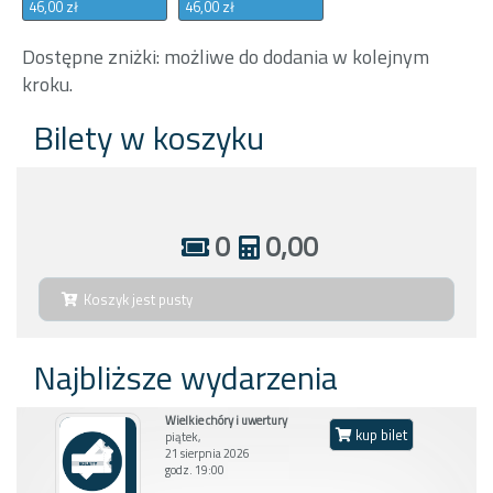
46,00 zł
46,00 zł
Dostępne zniżki: możliwe do dodania w kolejnym
kroku.
Bilety w koszyku
0
0,00
Koszyk jest pusty
Najbliższe wydarzenia
Wielkie chóry i uwertury
kup bilet
piątek,
21 sierpnia 2026
godz. 19:00