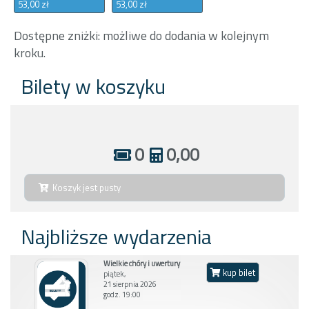
53,00 zł
53,00 zł
Dostępne zniżki: możliwe do dodania w kolejnym
kroku.
Bilety w koszyku
0
0,00
Koszyk jest pusty
Najbliższe wydarzenia
Wielkie chóry i uwertury
kup bilet
piątek,
21 sierpnia 2026
godz. 19:00