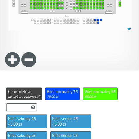
Ceny biletów:
Bilet normalny 75
Bilet normalny 65
do wyboru z planu sali
75,00 zł
65,00 zł
niedostępne
Bilet szkolny 45
Bilet senior 45
45,00 zł
45,00 zł
Bilet szkolny 53
Bilet senior 53