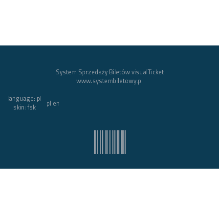
M. stojące
System Sprzedaży Biletów visualTicket
www.systembiletowy.pl
language: pl
I
pl
en
skin: fsk
II
System owner: FILHARMONIA ŚLĄSKA
IM. HENRYKA MIKOŁAJA GÓRECKIEGO
Made with
&
in
Zabrze
©
visualnet.pl