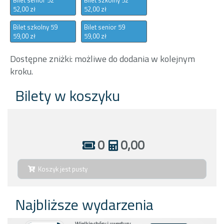
52,00 zł
52,00 zł
Bilet szkolny 59
Bilet senior 59
59,00 zł
59,00 zł
Dostępne zniżki: możliwe do dodania w kolejnym
kroku.
Bilety w koszyku
0
0,00
Koszyk jest pusty
Najbliższe wydarzenia
Wielkie chóry i uwertury