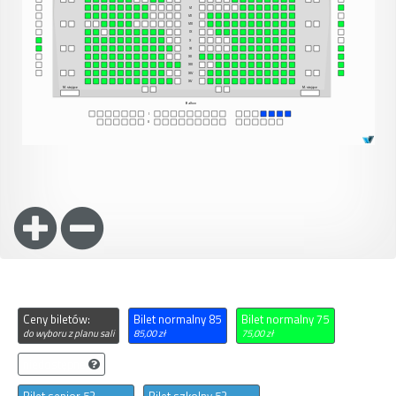
Ceny biletów:
Bilet normalny 85
Bilet normalny 75
do wyboru z planu sali
85,00 zł
75,00 zł
niedostępne
Bilet senior 52
Bilet szkolny 52