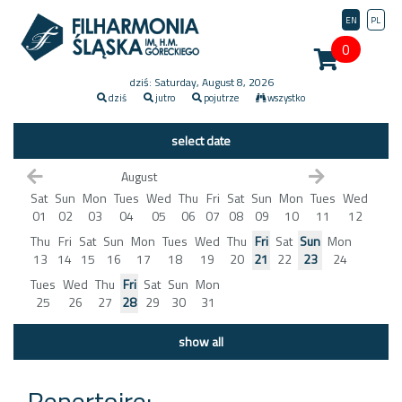
EN
PL
0
dziś: Saturday, August 8, 2026
dziś
jutro
pojutrze
wszystko
select date
August
Sat
Sun
Mon
Tues
Wed
Thu
Fri
Sat
Sun
Mon
Tues
Wed
01
02
03
04
05
06
07
08
09
10
11
12
Thu
Fri
Sat
Sun
Mon
Tues
Wed
Thu
Fri
Sat
Sun
Mon
13
14
15
16
17
18
19
20
21
22
23
24
Tues
Wed
Thu
Fri
Sat
Sun
Mon
25
26
27
28
29
30
31
show all
Repertoire: