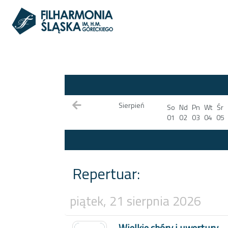
Sierpień
So
Nd
Pn
Wt
Śr
01
02
03
04
05
Repertuar:
piątek, 21 sierpnia 2026
Wielkie chóry i uwertury