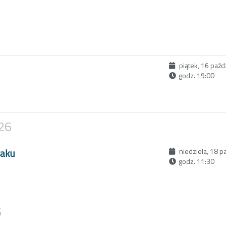
piątek, 16 paźd
godz. 19:00
026
maku
niedziela, 18 p
godz. 11:30
6