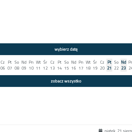
wybierz datę
Cz
Pt
So
Nd
Pn
Wt
Śr
Cz
Pt
So
Nd
Pn
Wt
Śr
Cz
Pt
So
Nd
P
06
07
08
09
10
11
12
13
14
15
16
17
18
19
20
21
22
23
2
zobacz wszystko
piątek, 21 sier