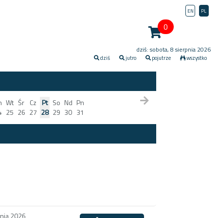
EN
PL
0
dziś: sobota, 8 sierpnia 2026
dziś
jutro
pojutrze
wszystko
n
Wt
Śr
Cz
Pt
So
Nd
Pn
4
25
26
27
28
29
30
31
pnia 2026